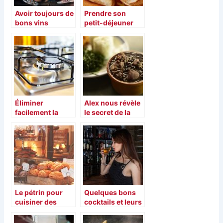
Avoir toujours de
Prendre son
bons vins
petit-déjeuner
agréable à boire,
chez soi
comment faire ?
Éliminer
Alex nous révèle
facilement la
le secret de la
graisse en
cuisine des
cuisine avec des
Asiatiques
produits simples
et accessibles
Le pétrin pour
Quelques bons
cuisiner des
cocktails et leurs
plats comme un
recettes
chef