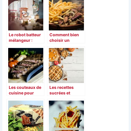
Le robot batteur
Comment bien
mélangeur :
choisir un
Quelle est son
modèle de
utilité ?
plancha ?
Les couteaux de
Les recettes
cuisine pour
sucrées et
apprenti et chef
fondantes en
hiver