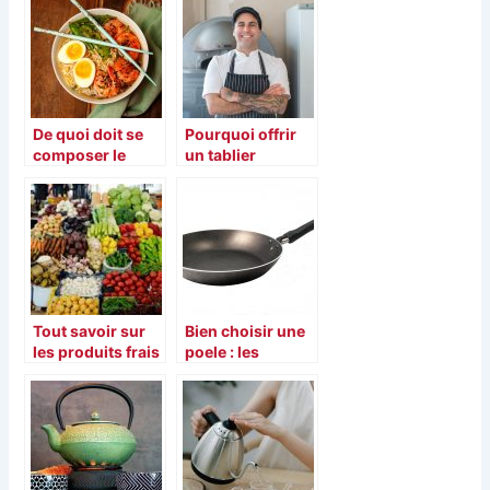
s
De quoi doit se
Pourquoi offrir
composer le
un tablier
parfait repas ?
personnalise ?
Tout savoir sur
Bien choisir une
les produits frais
poele : les
et le moyen de
meilleurs
s’en procurer.
modeles.