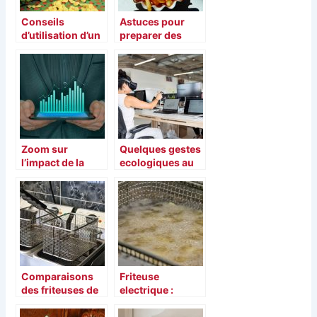
Conseils
Astuces pour
d’utilisation d’un
preparer des
emballage en cire
frites avec des
d’abeille : ca vous
friteuses
servira !
Zoom sur
Quelques gestes
l’impact de la
ecologiques au
consommation
bureau pour un
energetique
environnement
plus sain
Comparaisons
Friteuse
des friteuses de
electrique :
la marque Seb en
tendance
2021
d’electromenager