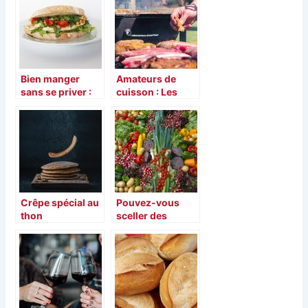
Bien manger
Amateurs de
sans se priver :
cuisson : Les
Trouvez des
erreurs de la
recettes de
mauvaise
sandwiches
cuisson de
santé
viande
Crêpe spécial au
Pouvez-vous
thon
sceller des
légumes frais
sous vide ?