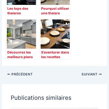
Les tops des
Pourquoi utiliser
theieres
une theiere
electriques en
electrique ?
2021
Découvrez les
S’aventurer dans
meilleurs plans
les recettes
de travail IKEA
vaudoises
PRÉCÉDENT
SUIVANT
Publications similaires