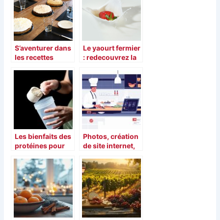
votre choix ?
S’aventurer dans
Le yaourt fermier
les recettes
: redecouvrez la
vaudoises
saveur
authentique de la
tradition laitiere
Les bienfaits des
Photos, création
protéines pour
de site internet,
sportifs à la
acquisition client
saveur chocolat
: l’importance de
la
communication
pour un traiteur