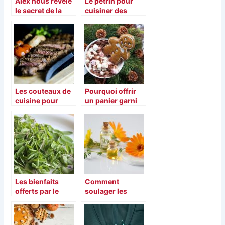
Alex nous révèle
Le pétrin pour
le secret de la
cuisiner des
cuisine des
plats comme un
Asiatiques
chef
Les couteaux de
Pourquoi offrir
cuisine pour
un panier garni
apprenti et chef
de produits
régionaux à Noël
?
Les bienfaits
Comment
offerts par le
soulager les
Moringa
maux de ventre
avec l’aide des
produits naturels