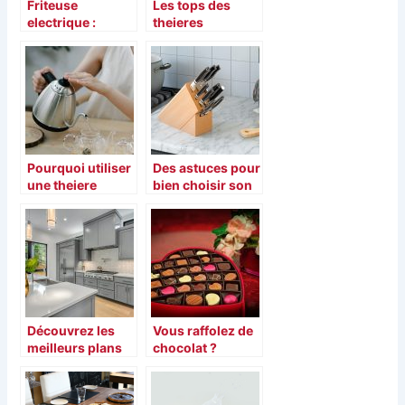
Friteuse
Les tops des
electrique :
theieres
tendance
electriques en
d’electromenager
2021
s
Pourquoi utiliser
Des astuces pour
une theiere
bien choisir son
electrique ?
couteau
Découvrez les
Vous raffolez de
meilleurs plans
chocolat ?
de travail IKEA
Découvrez
comment vous
pouvez bien faire