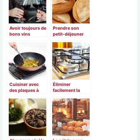
santé
viande
Avoir toujours de
Prendre son
bons vins
petit-déjeuner
agréable à boire,
chez soi
comment faire ?
Cuisiner avec
Éliminer
des plaques à
facilement la
induction pour
graisse en
mincir
cuisine avec des
produits simples
et accessibles