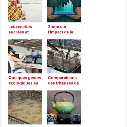
pour guérir vite
Les recettes
Zoom sur
sucrées et
l’impact de la
fondantes en
consommation
hiver
energetique
Quelques gestes
Comparaisons
ecologiques au
des friteuses de
bureau pour un
la marque Seb en
environnement
2021
plus sain