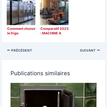
votre cuisine
critères
essentiels à
considérer
Comment choisir
Comparatif 2023
le frigo
: MACHINE A
professionnel
CAFE ESPRESSO
ideal pour votre
EN METAL
etablissement ?
PODSTAR sgl A
PRÉCÉDENT
SUIVANT
WORKING PODS
vs autres
machines a
espresso du
marche
Publications similaires