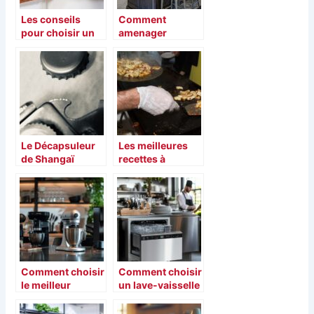
Les conseils
Comment
pour choisir un
amenager
four a la maison
agreablement et
efficacement la
cuisine ?
Le Décapsuleur
Les meilleures
de Shangaï
recettes à
World Financial
réaliser avec une
Center
plancha
professionnelle
Comment choisir
Comment choisir
le meilleur
un lave-vaisselle
hachoir
pour les
électrique pour
restaurateurs :