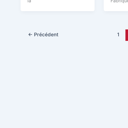
la
Fabriqu
←
Précédent
1