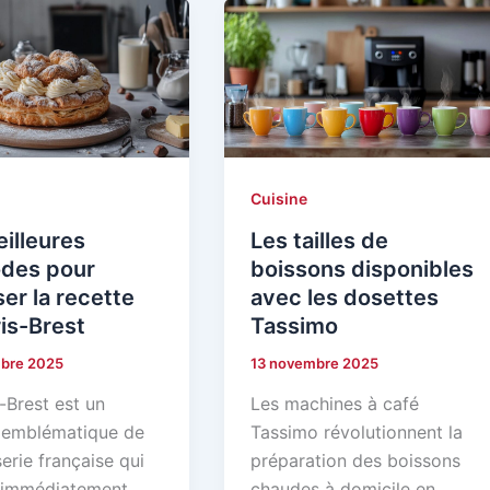
Cuisine
illeures
Les tailles de
des pour
boissons disponibles
ser la recette
avec les dosettes
is-Brest
Tassimo
bre 2025
13 novembre 2025
-Brest est un
Les machines à café
 emblématique de
Tassimo révolutionnent la
serie française qui
préparation des boissons
 immédiatement
chaudes à domicile en