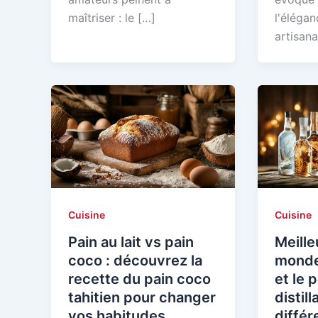
maîtriser : le […]
l'élégan
artisana
Cuisine
Cuisine
Pain au lait vs pain
Meille
coco : découvrez la
monde 
recette du pain coco
et le 
tahitien pour changer
distill
vos habitudes
différ