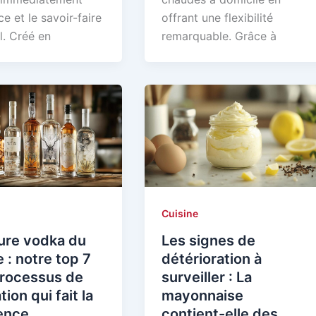
ce et le savoir-faire
offrant une flexibilité
l. Créé en
remarquable. Grâce à
Cuisine
ure vodka du
Les signes de
: notre top 7
détérioration à
processus de
surveiller : La
ation qui fait la
mayonnaise
ence
contient-elle des