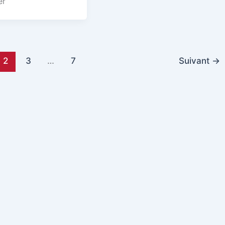
er
2
3
…
7
Suivant
→