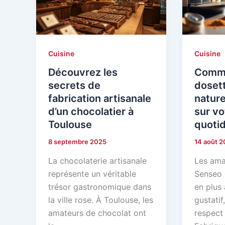
Cuisine
Cuisine
Découvrez les
Comme
secrets de
doset
fabrication artisanale
nature
d’un chocolatier à
sur vo
Toulouse
quotid
8 septembre 2025
14 août 
La chocolaterie artisanale
Les ama
représente un véritable
Senseo 
trésor gastronomique dans
en plus 
la ville rose. À Toulouse, les
gustatif
amateurs de chocolat ont
respect