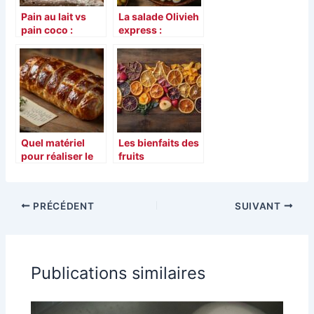
Pain au lait vs
La salade Olivieh
pain coco :
express :
découvrez la
transformez vos
recette du pain
patates en un
coco tahitien
plat savoureux et
pour changer
convivial
vos habitudes
Quel matériel
Les bienfaits des
pour réaliser le
fruits
saucisson
déshydratés
brioche : la
pour vos recettes
véritable recette
et boissons
PRÉCÉDENT
SUIVANT
traditionnelle
signée Paul
Bocuse à la
perfection
Publications similaires