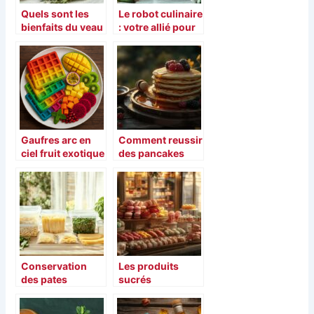
Quels sont les
Le robot culinaire
bienfaits du veau
: votre allié pour
pour la santé ?
une cuisine
économique au
quotidien
Gaufres arc en
Comment reussir
ciel fruit exotique
des pancakes
moelleux sans
levure : la recette
facile
Conservation
Les produits
des pates
sucrés
fraiches :
artisanaux made
decouvrez les
in France : un