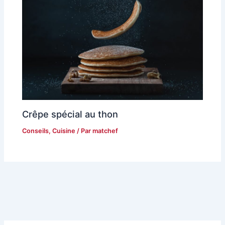
Crêpe spécial au thon
Conseils
,
Cuisine
/ Par
matchef