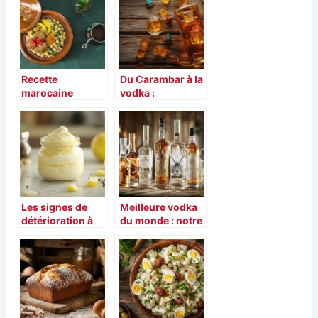
meilleures
savoir-faire
alternatives a la
authentique à
congelation
découvrir
Recette
Du Carambar à la
marocaine
vodka :
authentique : 10
l’expérience
tajines
gourmande et
traditionnels aux
originale qui fait
saveurs
le buzz sur
orientales faciles
Instagram
à préparer
Les signes de
Meilleure vodka
détérioration à
du monde : notre
surveiller : La
top 7 et le
mayonnaise
processus de
contient-elle des
distillation qui
produits laitiers
fait la différence
et donc du
lactose à éviter ?