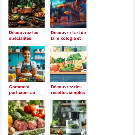
Découvrez les
Découvrir l’art de
spécialités
la mixologie et
emblématiques
les tendances
des Antilles à
cocktail actuelles
votre table
Comment
Découvrez des
participer au
recettes simples
concours jeunes
et gourmandes
pâtissiers et
pour bien
révéler votre
manger au
créativité
quotidien
culinaire ?