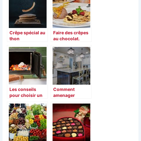
Crêpe spécial au
Faire des crêpes
thon
au chocolat.
Les conseils
Comment
pour choisir un
amenager
four a la maison
agreablement et
efficacement la
cuisine ?