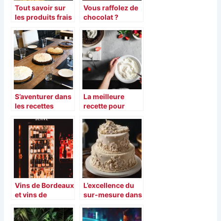
Tout savoir sur
Vous raffolez de
les produits frais
chocolat ?
et le moyen de
Découvrez
s’en procurer.
comment vous
pouvez bien faire
votre choix ?
S’aventurer dans
La meilleure
les recettes
recette pour
vaudoises
realiser un
gateau au yaourt
Vins de Bordeaux
L’excellence du
et vins de
sur-mesure dans
Bourgogne : on
la décoration
compare ?
pâtissière