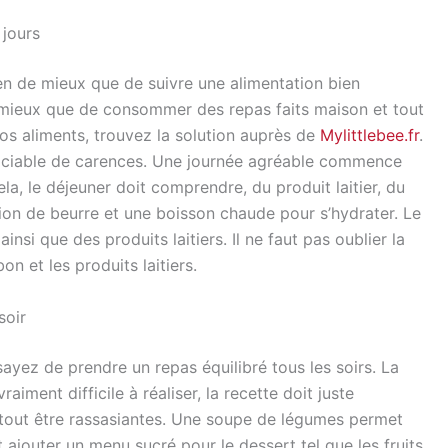
 jours
rien de mieux que de suivre une alimentation bien
 de mieux que de consommer des repas faits maison et tout
vos aliments, trouvez la solution auprès de
Mylittlebee.fr
.
sociable de carences. Une journée agréable commence
ela, le déjeuner doit comprendre, du produit laitier, du
ortion de beurre et une boisson chaude pour s’hydrater. Le
insi que des produits laitiers. Il ne faut pas oublier la
 et les produits laitiers.
soir
sayez de prendre un repas équilibré tous les soirs. La
raiment difficile à réaliser, la recette doit juste
rtout être rassasiantes. Une soupe de légumes permet
ajouter un menu sucré pour le dessert tel que les fruits